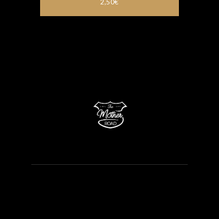
2,50
€