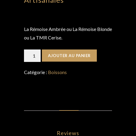
4,50
€
La Rémoise Ambrée ou La Rémoise Blonde
ou La TMR Cerise.
quantité
AJOUTER AU PANIER
de
Bières
Catégorie :
Boissons
Locales
Artisanales
AVIS (0)
Reviews