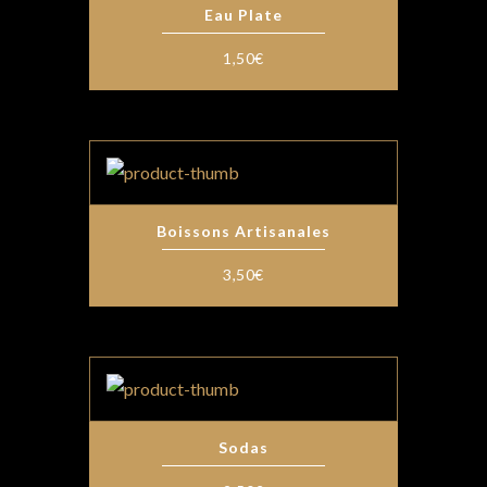
Eau Plate
1,50
€
Boissons Artisanales
3,50
€
Sodas