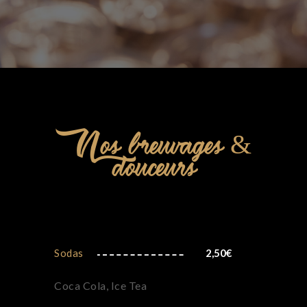
Nos breuvages &
douceurs
Sodas
2,50
€
Coca Cola, Ice Tea