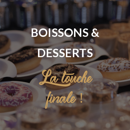
BOISSONS &
DESSERTS
La touche
finale !