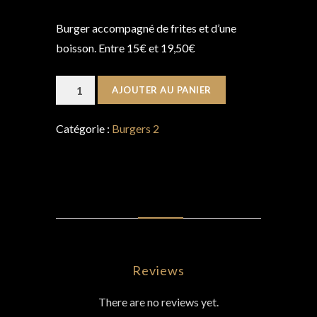
Burger accompagné de frites et d’une
boisson. Entre 15€ et 19,50€
quantité
AJOUTER AU PANIER
de
Formule
Catégorie :
Burgers 2
Texas*
AVIS (0)
Reviews
There are no reviews yet.