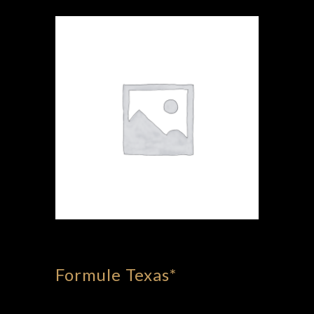
Formule Texas*
15,00
€