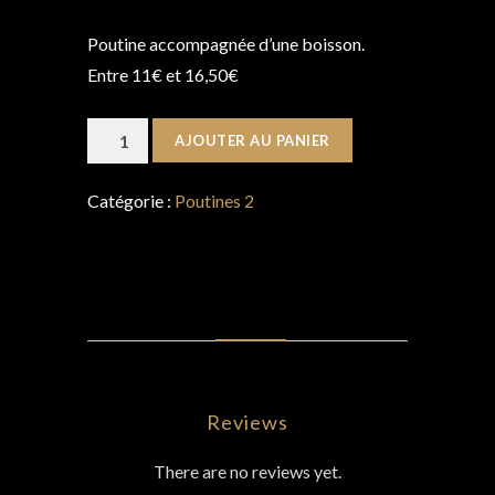
Poutine accompagnée d’une boisson.
Entre 11€ et 16,50€
quantité
AJOUTER AU PANIER
de
Formule
Catégorie :
Poutines 2
Québec*
AVIS (0)
Reviews
There are no reviews yet.