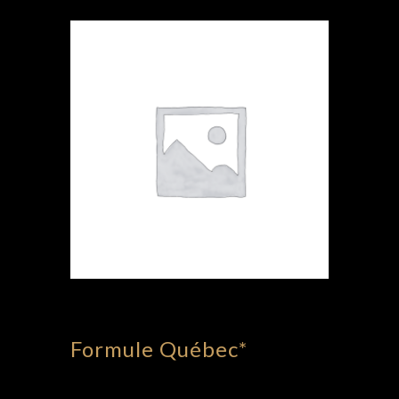
Formule Québec*
11,00
€